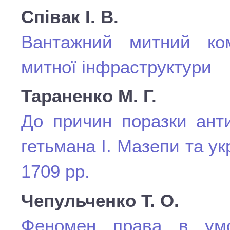
Співак І. В.
Вантажний митний ко
митної інфраструктури
Тараненко М. Г.
До причин поразки анти
гетьмана І. Мазепи та у
1709 рр.
Чепульченко Т. О.
Феномен права в умо