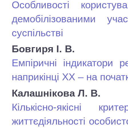
Особливості користу
демобілізованими уч
суспільстві
Бовгиря І. В.
Емпіричні індикатори р
наприкінці ХХ – на почат
Калашнікова Л. В.
Кількісно-якісні кри
життєдіяльності особист