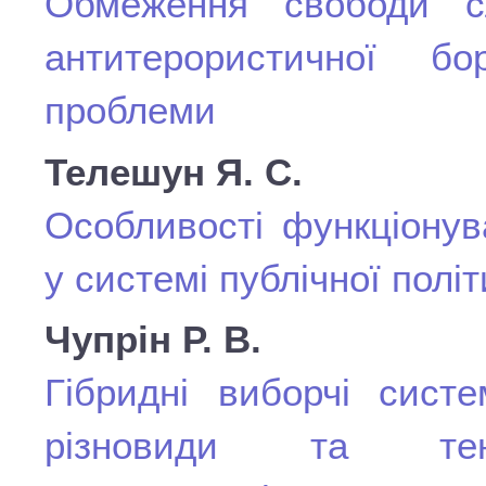
Обмеження свободи сл
антитерористичної б
проблеми
Телешун Я. С.
Особливості функціонув
у системі публічної політ
Чупрін Р. В.
Гібридні виборчі систе
різновиди та тен