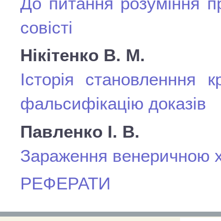
До питання розуміння п
совісті
Нікітенко В. М.
Історія становленння к
фальсифікацію доказів
Павленко І. В.
Зараження венеричною х
РЕФЕРАТИ