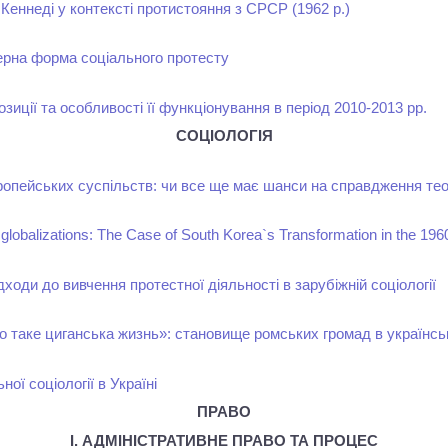
Кеннеді у контексті протистояння з СРСР (1962 р.)
рна форма соціального протесту
иції та особливості її функціонування в період 2010-2013 рр.
СОЦІОЛОГІЯ
вропейських суспільств: чи все ще має шанси на справдження тео
 globalizations: The Case of South Korea`s Transformation in the 196
дходи до вивчення протестної діяльності в зарубіжній соціології
 що таке циганська жизнь»: становище ромських громад в українсь
ої соціології в Україні
ПРАВО
І. АДМІНІСТРАТИВНЕ ПРАВО ТА ПРОЦЕС