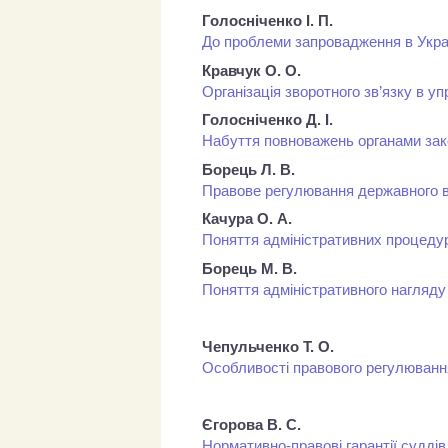
Голосніченко І. П.
До проблеми запровадження в Украї
Кравчук О. О.
Організація зворотного зв’язку в у
Голосніченко Д. І.
Набуття повноважень органами зак
Борець Л. В.
Правове регулювання державного в
Качура О. А.
Поняття адміністративних процедур
Борець М. В.
Поняття адміністративного нагляду 
Чепульченко Т. О.
Особливості правового регулюванн
Єгорова В. С.
Нормативно-правові гарантії суддів