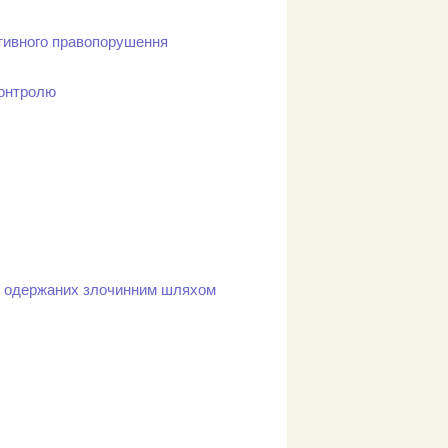
ативного правопорушення
контролю
ів, одержаних злочинним шляхом