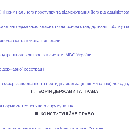
ні кримінального проступку та відмежування його від адміністр
правлінні державною власністю на основі стандартизації обліку і 
онодавчої та виконавчої влади
нутрішнього контролю в системі МВС України
 державної реєстрації
в сфері запобігання та протидії легалізації (відмиванню) доход
ІІ. ТЕОРІЯ ДЕРЖАВИ ТА ПРАВА
я нормами теологічного спрямування
ІІІ. КОНСТИТУЦІЙНЕ ПРАВО
 судів загальної юрисдикції за Конституцією України