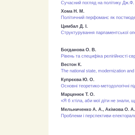
Сучасний погляд на політику Дж.Ф. 
Хома Н. М.
Політичний перфоманс як постмоде
Цимбал Д. І.
Структурування парламентської опоз
Богданова О. В.
Рівень та специфіка релігійності є
Вестон К.
The national state, modernization and
Купрєєва Ю. О.
Основні теоретико-методологічні пі
Марценюк Т. О.
«Я б хтіла, аби мої діти не знали,
Мельниченко А. А., Акімова О. А.
Проблеми і перспективи електоральн