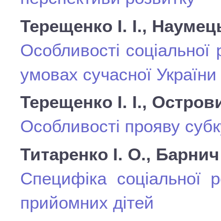
Терещенко І. І., Нaумeц
Ocoбливocтi coцiaльнoї 
умoвaх cучacнoї Укрaїни
Терещенко І. І., Остров
Особливості прояву субк
Титаренко І. О., Барнич
Специфіка соціальної р
прийомних дітей