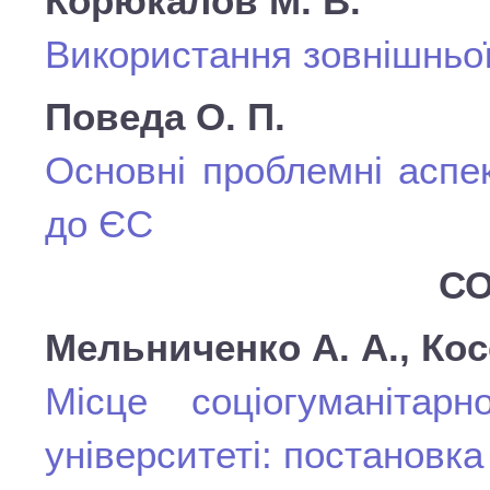
Корюкалов М. В.
Використання зовнішньо
Поведа О. П.
Основні проблемні аспек
до ЄС
СО
Мельниченко А. А., Косе
Місце соціогуманітар
університеті: постановк