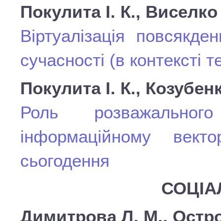
Покулита І. К., Виселко 
Віртуалізація повсякде
сучасності (в контексті т
Покулита І. К., Козубенк
Роль розважальног
інформаційному векто
сьогодення
СОЦІА
Димитрова Л. М., Остр