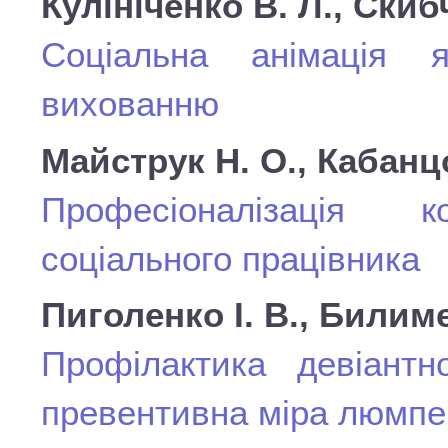
Кулініченко В. Л., Скиб
Соціальна анімація 
вихованню
Майструк Н. О., Кабанц
Професіоналізація ко
соціального працівника
Пиголенко І. В., Билим
Профілактика девіантн
превентивна міра люмпен