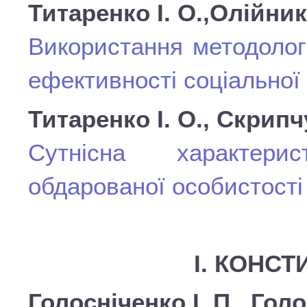
Титаренко І. О.,Олiйник
Використання методолог
ефективності соціальної
Титаренко І. О., Скрипч
Сутнісна характерис
обдарованої особистості
І. КОНС
Голосніченко І. П., Голо