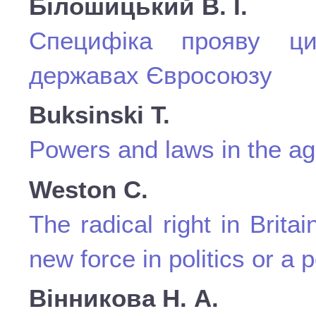
Білошицький В. І.
Cпецифіка прояву цив
державах Євросоюзу
Buksinski Т.
Powers and laws in the age
Weston C.
The radical right in Brit
new force in politics or a p
Вінникова Н. А.