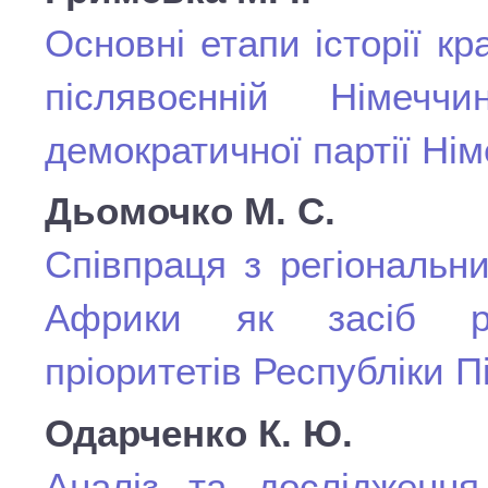
Основні етапи історії кр
післявоєнній Німечч
демократичної партії Ні
Дьомочко М. С.
Співпраця з регіональн
Африки як засіб реа
пріоритетів Республіки 
Одарченко К. Ю.
Аналіз та дослідження