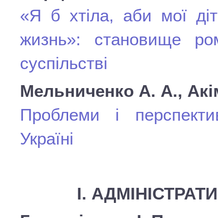
«Я б хтіла, аби мої ді
жизнь»: становище ро
суспільстві
Мельниченко А. А., Акі
Проблеми і перспектив
Україні
І. АДМІНІСТРА