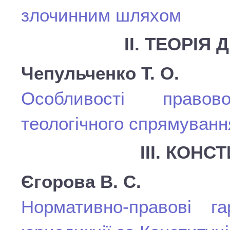
злочинним шляхом
ІІ. ТЕОРІЯ
Чепульченко Т. О.
Особливості право
теологічного спрямуванн
ІІІ. КОН
Єгорова В. С.
Нормативно-правові га