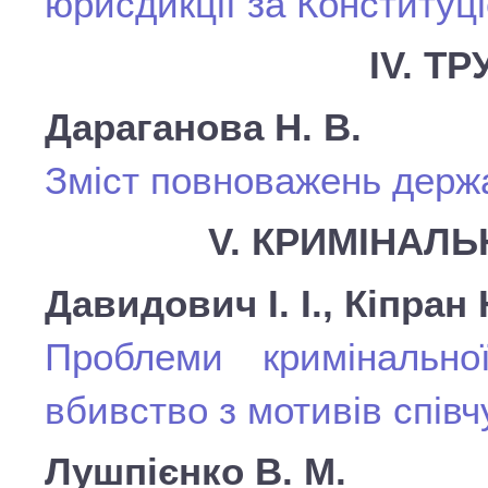
юрисдикції за Конституц
ІV. Т
Дараганова Н. В.
Зміст повноважень держа
V. КРИМІНАЛЬ
Давидович І. І., Кіпран 
Проблеми кримінально
вбивство з мотивів співч
Лушпієнко В. М.