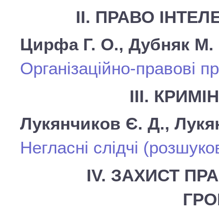
ІІ. ПРАВО ІНТЕ
Цирфа Г. О., Дубняк М. 
Організаційно-правові п
ІІІ. КРИ
Лукянчиков Є. Д., Лукя
Негласні слідчі (розшуков
ІV. ЗАХИСТ ПР
ГР