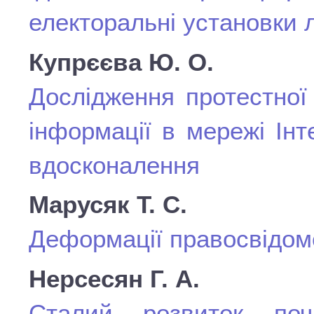
електоральні установки 
Купрєєва Ю. О.
Дослідження протестної
інформації в мережі Ін
вдосконалення
Марусяк Т. С.
Деформації правосвідомо
Нерсесян Г. А.
Сталий розвиток поч