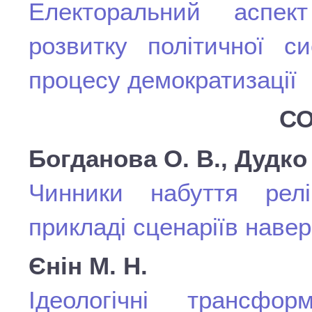
Електоральний аспект
розвитку політичної с
процесу демократизації
СО
Богданова О. В., Дудко 
Чинники набуття реліг
прикладі сценаріїв навер
Єнін М. Н.
Ідеологічні трансфор