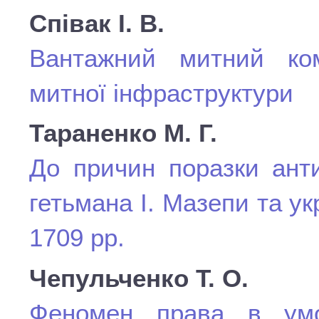
Співак І. В.
Вантажний митний ко
митної інфраструктури
Тараненко М. Г.
До причин поразки анти
гетьмана І. Мазепи та у
1709 рр.
Чепульченко Т. О.
Феномен права в умо