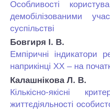
Особливості користу
демобілізованими уч
суспільстві
Бовгиря І. В.
Емпіричні індикатори р
наприкінці ХХ – на почат
Калашнікова Л. В.
Кількісно-якісні кри
життєдіяльності особист