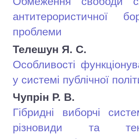
Обмеження свободи сл
антитерористичної б
проблеми
Телешун Я. С.
Особливості функціонув
у системі публічної політ
Чупрін Р. В.
Гібридні виборчі систе
різновиди та тен