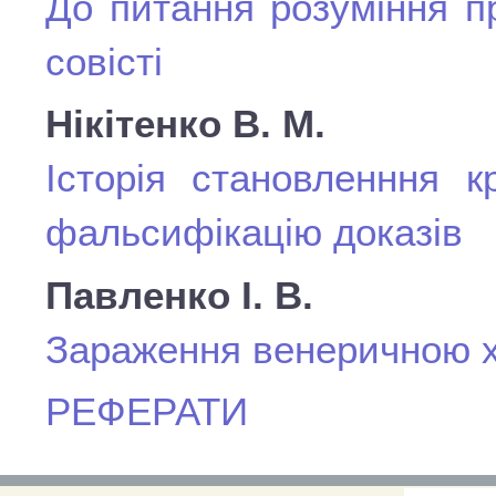
До питання розуміння п
совісті
Нікітенко В. М.
Історія становленння к
фальсифікацію доказів
Павленко І. В.
Зараження венеричною х
РЕФЕРАТИ