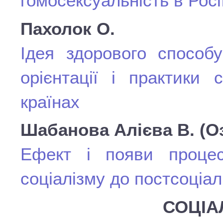
гомосексуальність в Росі
Пахолок О.
Ідея здорового способ
орієнтації і практики
країнах
Шабанова Алієва В. (Оз
Ефект і появи процес
соціалізму до постсоціал
СОЦІА