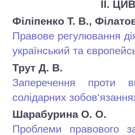
II. Ц
Філіпенко Т. В., Філатов
Правове регулювання дія
український та європейс
Трут Д. В.
Заперечення проти в
солідарних зобов‘язання
Шарабурина О. О.
Проблеми правового з