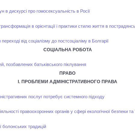
н в дискурсі про гомосексуальність в Росії
 трансформація в орієнтації і практики стилю життя в пострадянс
 переході від соціалізму до постсоціаліму в Болгарії
СОЦІАЛЬНА РОБОТА
ітей, позбавлених батьківського піклування
ПРАВО
I. ПРОБЛЕМИ АДМІНІСТРАТИВНОГО ПРАВА
ністративних послуг потребує системного підходу
іяльності правоохоронних органів у сфері екологічної безпеки та 
ії болонських традицій