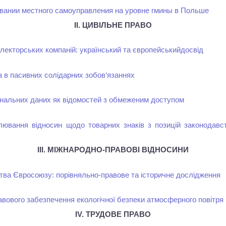
вании местного самоуправления на уровне гмины в Польше
II. ЦИВІЛЬНЕ ПРАВО
лекторських компаній: український та європейськийдосвід
 в пасивних солідарних зобов‘язаннях
нальних даних як відомостей з обмеженим доступом
лювання відносин щодо товарних знаків з позицій законодавств
III. МІЖНАРОДНО-ПРАВОВІ ВІДНОСИНИ
тва Євросоюзу: порівняльно-правове та історичне дослідження
вового забезпечення екологічної безпеки атмосферного повітря
IV. ТРУДОВЕ ПРАВО