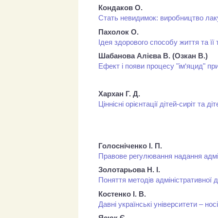
Кондаков О.
Стать невидимок: виробництво лаку
Пахолок О.
Ідея здорового способу життя та її
Шабанова Алієва В. (Озкан В.)
Ефект і появи процесу "ім‘яцид" при
Хархан Г. Д.
Ціннісні орієнтації дітей-сиріт та д
Голосніченко І. П.
Правове регулювання надання адмі
Золотарьова Н. І.
Поняття методів адміністративної д
Костенко І. В.
Давні українські університети – нос
Ясюк Є.