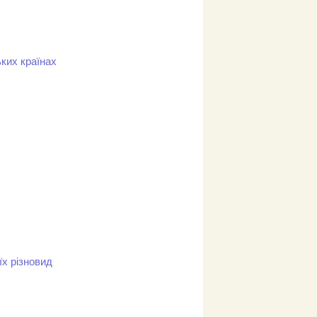
ьких країнах
їх різновид