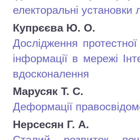
електоральні установки 
Купрєєва Ю. О.
Дослідження протестної
інформації в мережі Ін
вдосконалення
Марусяк Т. С.
Деформації правосвідомо
Нерсесян Г. А.
Сталий розвиток поч