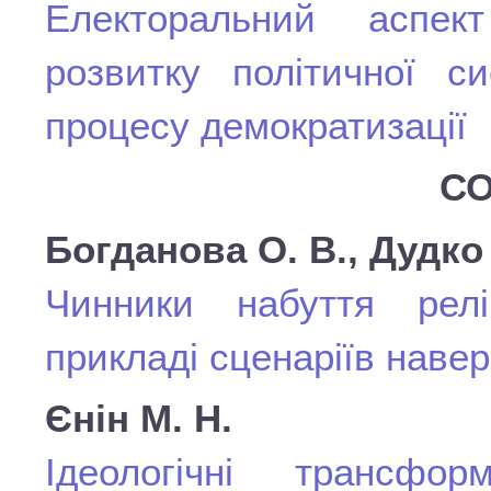
Електоральний аспект
розвитку політичної с
процесу демократизації
СО
Богданова О. В., Дудко 
Чинники набуття реліг
прикладі сценаріїв навер
Єнін М. Н.
Ідеологічні трансфор