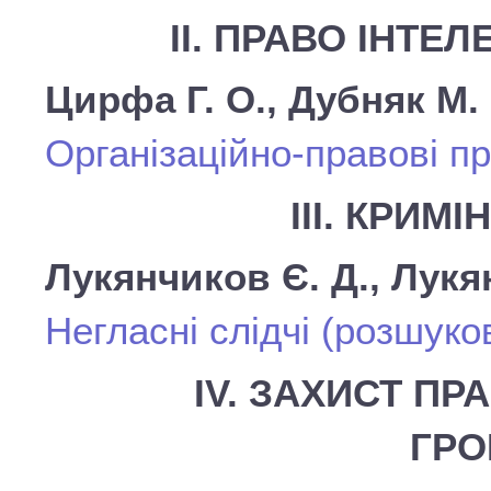
ІІ. ПРАВО ІНТЕ
Цирфа Г. О., Дубняк М. 
Організаційно-правові п
ІІІ. КРИ
Лукянчиков Є. Д., Лукя
Негласні слідчі (розшуков
ІV. ЗАХИСТ ПР
ГР