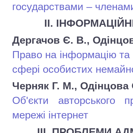
государствами – членам
ІІ. ІНФОРМАЦІЙ
Дергачов Є. В., Одінцов
Право на інформацію та 
сфері особистих немайно
Черняк Г. М., Одінцова 
Об'єкти авторського 
мережі інтернет
ІІІ. ПРОБЛЕМИ А