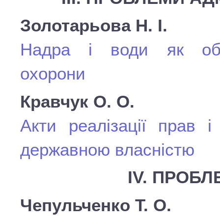
Золотарьова Н. І.
Надра і води як об’є
охорони
Кравчук О. О.
Акти реалізації прав і
державною власністю
ІV. ПРОБЛ
Чепульченко Т. О.