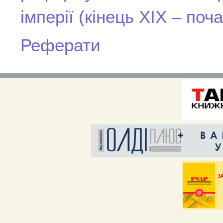
імперії (кінець ХІХ – поча
Реферати