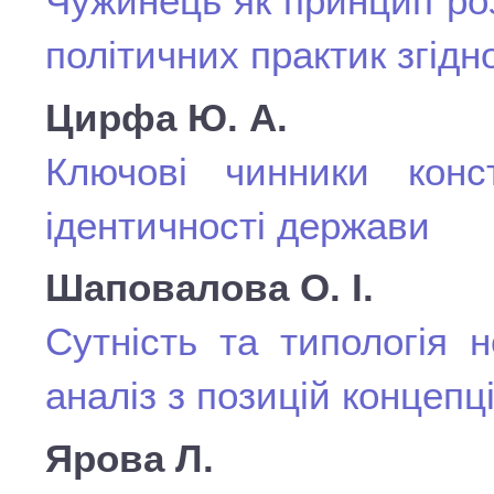
Чужинець як принцип ро
політичних практик згідн
Цирфа Ю. А.
Ключові чинники конст
ідентичності держави
Шаповалова О. І.
Сутність та типологія 
аналіз з позицій концепц
Ярова Л.