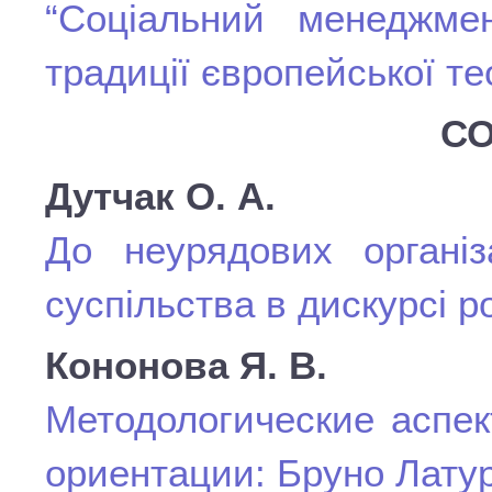
“Соціальний менеджме
традиції європейської те
СО
Дутчак О. А.
До неурядових організ
суспільства в дискурсі р
Кононова Я. В.
Методологические аспек
ориентации: Бруно Лату