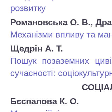
розвитку
Романовська О. В., Драч
Механізми впливу та ман
Щедрін А. Т.
Пошук позаземних циві
сучасності: соціокультур
СОЦІА
Бєспалова К. О.