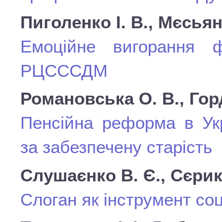
Пиголенко І. В., Мєсьяні
Емоційне вигорання ф
РЦСССДМ
Романовська О. В., Горд
Пенсійна реформа в Укр
за забезпечену старість
Слушаєнко В. Є., Сєрик
Слоган як інструмент со