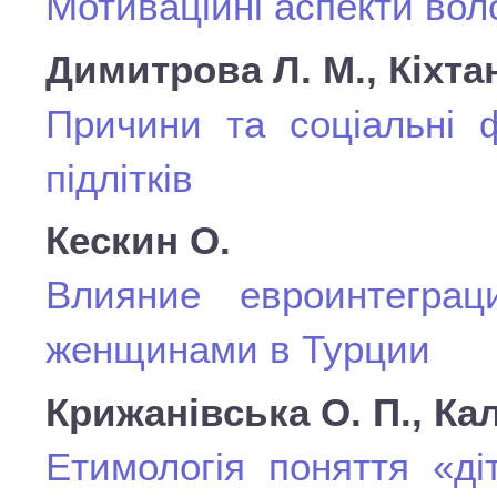
Мотиваційні аспекти воло
Димитрова Л. М., Кіхтан
Причини та соціальні ф
підлітків
Кескин О.
Влияние евроинтегра
женщинами в Турции
Крижанівська О. П., Ка
Етимологія поняття «д