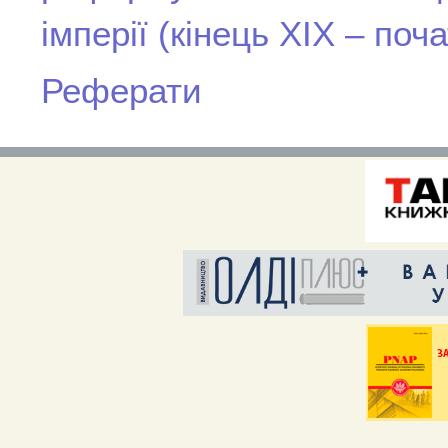
імперії (кінець ХІХ – поча
Реферати