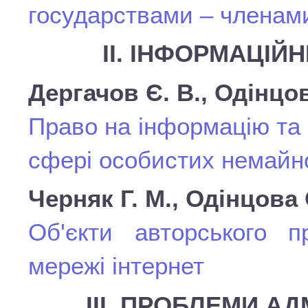
государствами – членам
ІІ. ІНФОРМАЦІЙ
Дергачов Є. В., Одінцов
Право на інформацію та 
сфері особистих немайно
Черняк Г. М., Одінцова 
Об'єкти авторського 
мережі інтернет
ІІІ. ПРОБЛЕМИ А