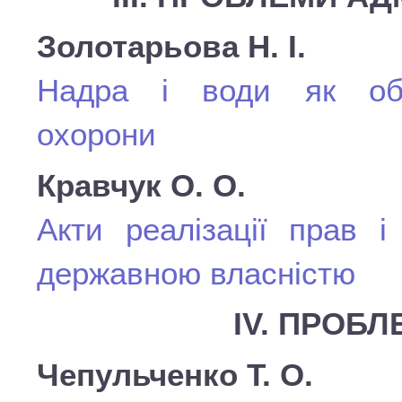
Золотарьова Н. І.
Надра і води як об’є
охорони
Кравчук О. О.
Акти реалізації прав і
державною власністю
ІV. ПРОБЛ
Чепульченко Т. О.