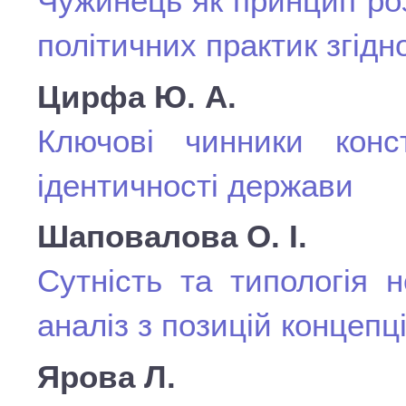
Чужинець як принцип ро
політичних практик згідн
Цирфа Ю. А.
Ключові чинники конст
ідентичності держави
Шаповалова О. І.
Сутність та типологія 
аналіз з позицій концепц
Ярова Л.