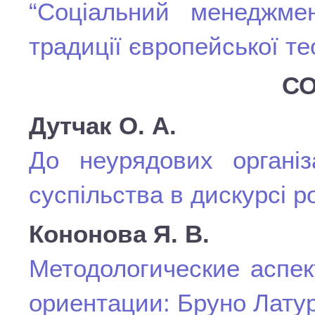
“Соціальний менеджме
традиції європейської те
СО
Дутчак О. А.
До неурядових організ
суспільства в дискурсі р
Кононова Я. В.
Методологические аспек
ориентации: Бруно Лату