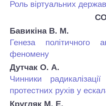
Роль віртуальних держав/
СО
Бавикіна В. М.
Генеза політичного ак
феномену
Дутчак О. А.
Чинники радикалізаці
протестних рухів у ескал
Кругляк М. Е.