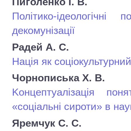
Пиголенко І. В.
Політико-ідеологічні
декомунізації
Радей А. С.
Нація як соціокультурни
Чорнописька Х. В.
Kонцептуалізація пон
«соціальні сироти» в на
Яремчук С. С.