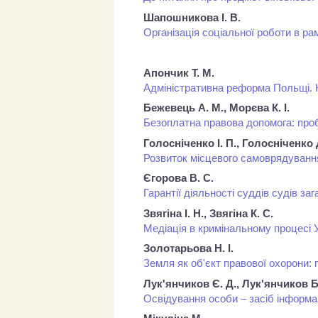
Шапошникова І. В.
Організація соціальної роботи в ра
Апончик Т. М.
Адміністративна реформа Польщі. Н
Бежевець А. М., Морєва К. І.
Безоплатна правова допомога: про
Голосніченко І. П., Голосніченко Д
Розвиток місцевого самоврядування
Єгорова В. С.
Гарантії діяльності суддів судів за
Звягіна І. Н., Звягіна К. С.
Медіація в кримінальному процесі 
Золотарьова Н. І.
Земля як об'єкт правової охорони: 
Лук'янчиков Є. Д., Лук'янчиков Б
Освідування особи – засіб інформа