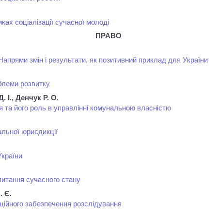
мках соціалізації сучасної молоді
ПРАВО
апрями змін і результати, як позитивний приклад для України
блеми розвитку
. І., Денчук Р. О.
 та його роль в управлінні комунальною власністю
гальної юрисдикції
України
питання сучасного стану
. Є.
ційного забезпечення розслідування