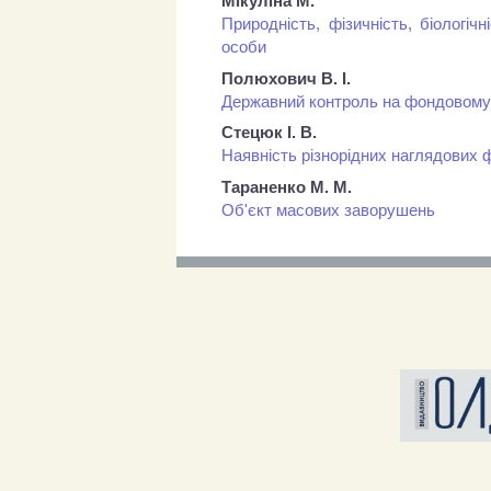
Мікуліна М.
Природність, фізичність, біологі
особи
Полюхович В. І.
Державний контроль на фондовому р
Стецюк І. В.
Наявність різнорідних наглядових 
Тараненко М. М.
Об'єкт масових заворушень