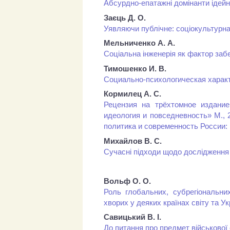
Абсурдно-епатажні домінанти ідейн
Заєць Д. О.
Уявляючи публічне: соціокультурна 
Мельниченко А. А.
Соціальна інженерія як фактор заб
Тимошенко И. В.
Социально-психологическая харак
Кормилец А. С.
Рецензия на трёхтомное издание
идеология и повседневность» М., 
политика и современность России: 
Михайлов В. С.
Сучасні підходи щодо дослідження 
Вольф О. О.
Роль глобальних, субрегіональних
хворих у деяких країнах світу та Ук
Савицький В. І.
До питання про предмет військової