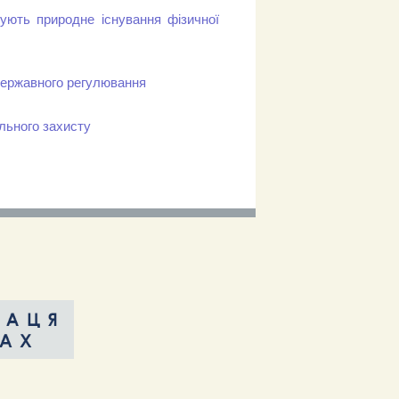
чують природне існування фізичної
 державного регулювання
ільного захисту