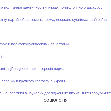
а політичної ідентичності у межах політологічного дискурсу
итку партійної системи та громадянського суспільства України
фом и политєкономическими рецептами
ії
еалізації національних інтересів держав
 власників крупного капіталу в Україні
льної політики в наукових дослідженнях вітчизняних і зарубіжни
СОЦІОЛОГІЯ