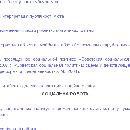
ого базису панк-субкультури
інтерпретація публічності міста
езпечення стійкого розвитку соціальних систем
теристика объектов моббинга: обзор Современных зарубежных 
, посвящённое социальной поитике: «Советская социальная 
2007 г., «Советская социальная политика: сцены и действующие
реформы и повседневность», М., 2008 г.
китайсько-далекосхідного цивілізаційного світу
СОЦІАЛЬНА РОБОТА
, національних інституцій громадянського суспільства у гума
раїні
 соціальної роботи