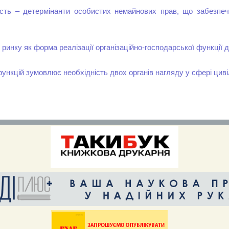
чність – детермінанти особистих немайнових прав, що забезпе
инку як форма реалізації організаційно-господарської функції
функцій зумовлює необхідність двох органів нагляду у сфері цив