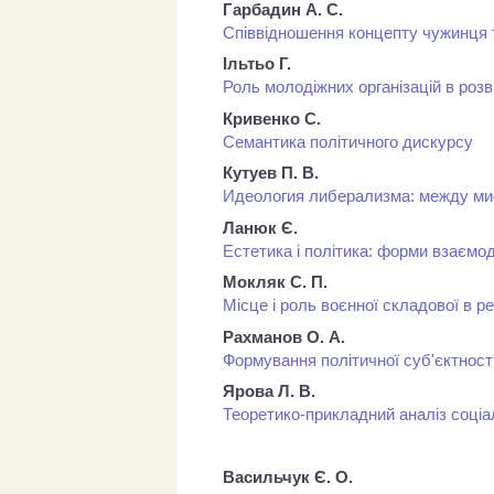
Гарбадин А. С.
Співвідношення концепту чужинця т
Ільтьо Г.
Роль молодіжних організацій в розв
Кривенко С.
Семантика політичного дискурсу
Кутуев П. В.
Идеология либерализма: между ми
Ланюк Є.
Естетика і політика: форми взаємод
Мокляк С. П.
Місце і роль воєнної складової в р
Рахманов О. А.
Формування політичної суб'єктності
Ярова Л. В.
Теоретико-прикладний аналіз соціа
Васильчук Є. О.