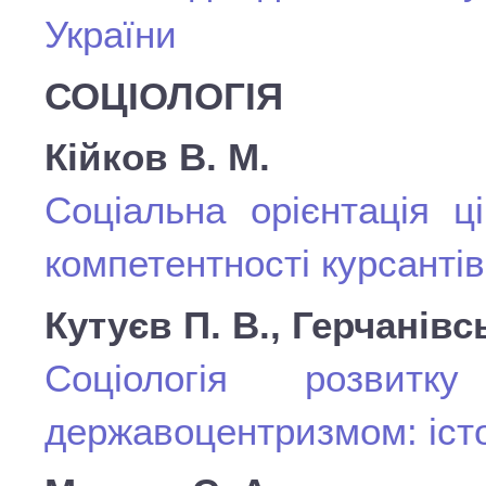
України
СОЦІОЛОГІЯ
Кійков В. М.
Соціальна орієнтація ц
компетентності курсантів
Кутуєв П. В., Герчанівс
Соціологія розвит
державоцентризмом: істо