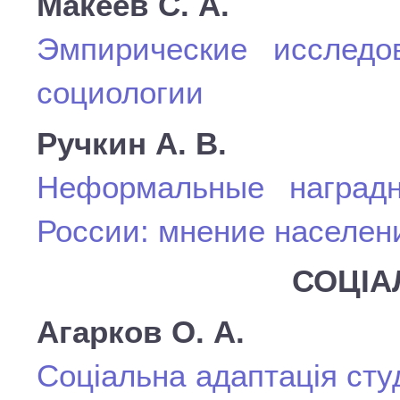
Макеев С. А.
Эмпирические исследо
социологии
Ручкин А. В.
Неформальные наград
России: мнение населен
СОЦІА
Агарков О. А.
Соціальна адаптація сту