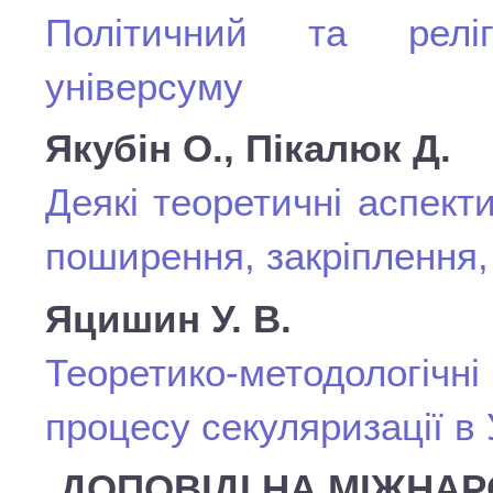
Політичний та реліг
універсуму
Якубін О., Пікалюк Д.
Деякі теоретичні аспект
поширення, закріплення
Яцишин У. В.
Теоретико-методолог
процесу секуляризації в 
ДОПОВІДІ НА МІЖНАР