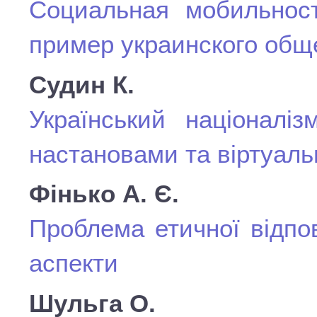
Социальная мобильнос
пример украинского общ
Судин К.
Український націоналі
настановами та віртуал
Фінько А. Є.
Проблема етичної відпові
аспекти
Шульга О.