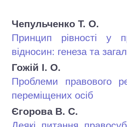
Чепульченко Т. О.
Принцип рівності у п
відносин: генеза та зага
Гожій І. О.
Проблеми правового ре
переміщених осіб
Єгорова В. С.
Деякі питання правосуб’