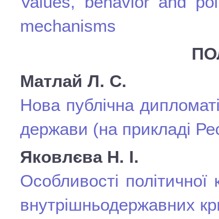
Values, behavior and pol
mechanisms
ПО
Матлай Л. С.
Нова публічна дипломаті
держави (на прикладі Ре
Яковлєва Н. І.
Особливості політичної 
внутрішньодержавних кр