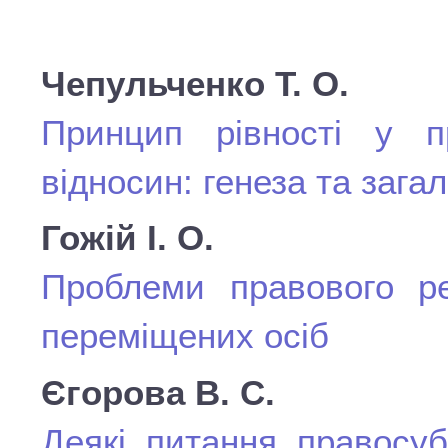
Чепульченко Т. О.
Принцип рівності у п
відносин: генеза та зага
Гожій І. О.
Проблеми правового ре
переміщених осіб
Єгорова В. С.
Деякі питання правосуб’