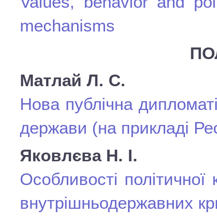
Values, behavior and pol
mechanisms
ПО
Матлай Л. С.
Нова публічна дипломаті
держави (на прикладі Ре
Яковлєва Н. І.
Особливості політичної 
внутрішньодержавних кр