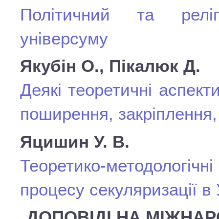
Політичний та реліг
універсуму
Якубін О., Пікалюк Д.
Деякі теоретичні аспект
поширення, закріплення
Яцишин У. В.
Теоретико-методолог
процесу секуляризації в 
ДОПОВІДІ НА МІЖНАР