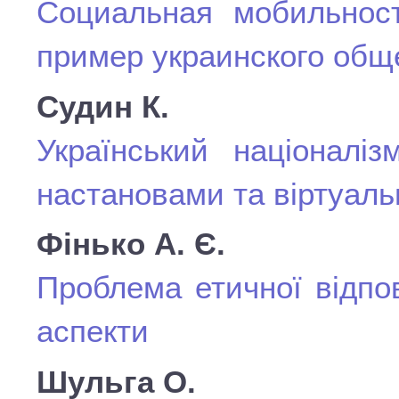
Социальная мобильнос
пример украинского общ
Судин К.
Український націоналі
настановами та віртуал
Фінько А. Є.
Проблема етичної відпові
аспекти
Шульга О.